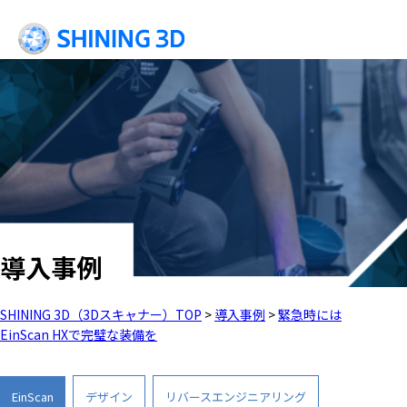
導入事例
SHINING 3D（3Dスキャナー）TOP
>
導入事例
>
緊急時には
EinScan HXで完璧な装備を
EinScan
デザイン
リバースエンジニアリング