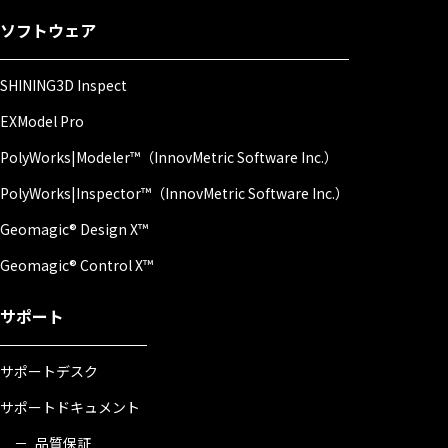
ソフトウェア
SHINING3D Inspect
EXModel Pro
PolyWorks|Modeler™（InnovMetric Software Inc.）
PolyWorks|Inspector™（InnovMetric Software Inc.）
Geomagic® Design X™
Geomagic® Control X™
サポート
サポートデスク
サポートドキュメント
品質保証