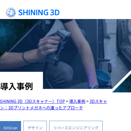
導入事例
SHINING 3D（3Dスキャナー）TOP
>
導入事例
>
3Dスキャ
ン：3Dプリントメガネへの違ったアプローチ
EinScan
デザイン
リバースエンジニアリング