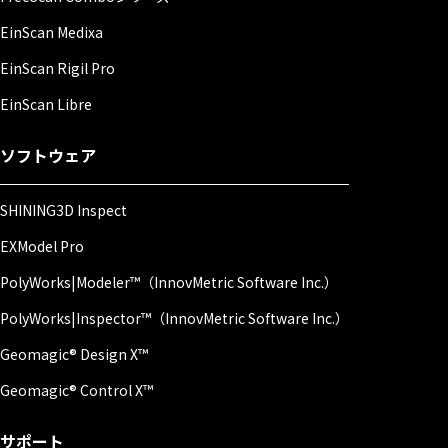
EinScan Medixa
EinScan Rigil Pro
EinScan Libre
ソフトウェア
SHINING3D Inspect
EXModel Pro
PolyWorks|Modeler™（InnovMetric Software Inc.）
PolyWorks|Inspector™（InnovMetric Software Inc.）
Geomagic® Design X™
Geomagic® Control X™
サポート