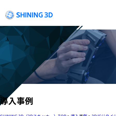
導入事例
SHINING 3D（3Dスキャナー）TOP
>
導入事例
>
3Dデジタイ