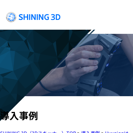
導入事例
SHINING 3D（3Dスキャナー）TOP
>
導入事例
>
Hyunio