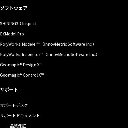
ソフトウェア
SHINING3D Inspect
EXModel Pro
PolyWorks|Modeler™（InnovMetric Software Inc.）
PolyWorks|Inspector™（InnovMetric Software Inc.）
Geomagic® Design X™
Geomagic® Control X™
サポート
サポートデスク
サポートドキュメント
品質保証