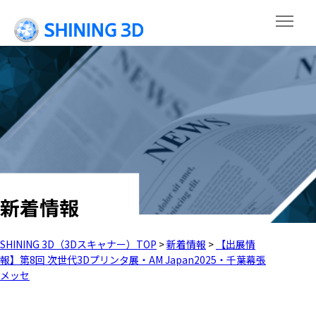
新着情報
SHINING 3D（3Dスキャナー）TOP
>
新着情報
>
【出展情
報】第8回 次世代3Dプリンタ展・AM Japan2025・千葉幕張
メッセ